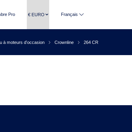
bre Pro
Français
e 264 CR n'est
u à moteurs d'occasion
Crownline
264 CR