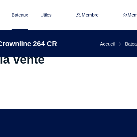
Bateaux
Utiles
Membre
Mem
urs d'occasion Crownlin
Crownline 264 CR
Accueil
Batea
la vente