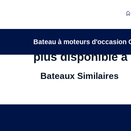
Ce Bateau à mote
Bateau à moteurs d'occasion 
plus disponible à 
Bateaux Similaires