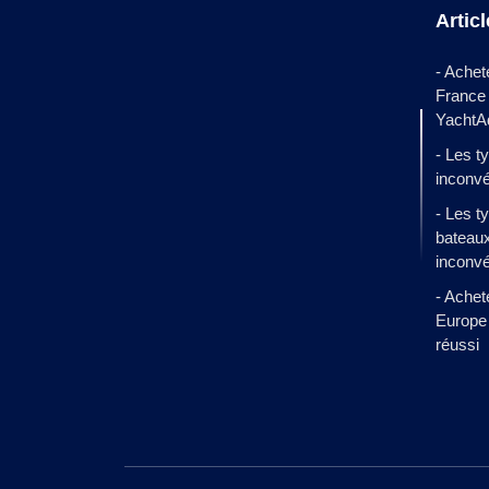
Artic
- Achet
France
YachtA
- Les t
inconvé
- Les t
bateaux
inconv
- Achet
Europe 
réussi