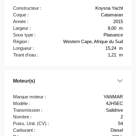
Constructeur :
Knysna Yacht
Coque :
Catamaran
Année :
2015
Largeur :
8,00
m
Sous type :
Plaisance
Région :
Western Cape, Afrique du Sud
Longueur :
15,24
m
Tirant d'eau :
1,21
m
Moteur(s)
Marque moteur :
YANMAR
Modèle :
4JH5EC
Transmission :
Saildrive
Nombre :
2
Puiss. Unit. (CV) :
54
Carburant :
Diesel