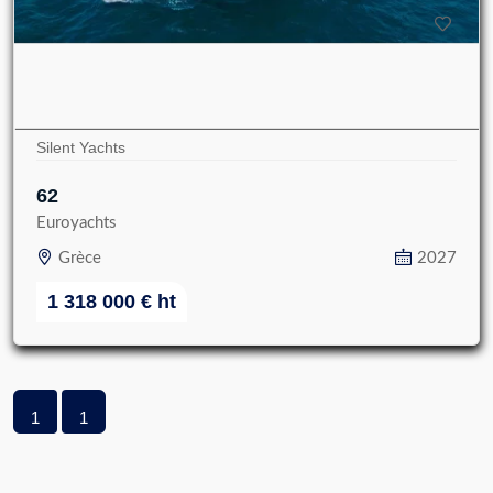
Silent Yachts
62
Euroyachts
Grèce
2027
1 318 000
€
ht
1
1