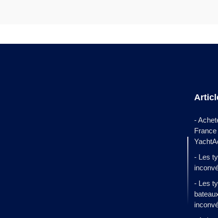
Artic
- Achet
France
YachtA
- Les t
inconvé
- Les t
bateaux
inconv