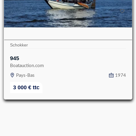
Schokker
945
Boatauction.com
Pays-Bas
1974
3 000
€
ttc