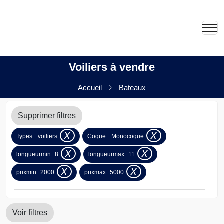
Voiliers à vendre
Accueil
Bateaux
Supprimer filtres
x
x
Types :
voiliers
Coque :
Monocoque
x
x
longueurmin:
8
longueurmax:
11
x
x
prixmin:
2000
prixmax:
5000
Voir filtres