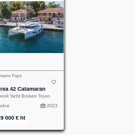
taine Pajot
trea 42 Catamaran
work Yacht Brokers Troon
rèce
2023
29 000
€
ht