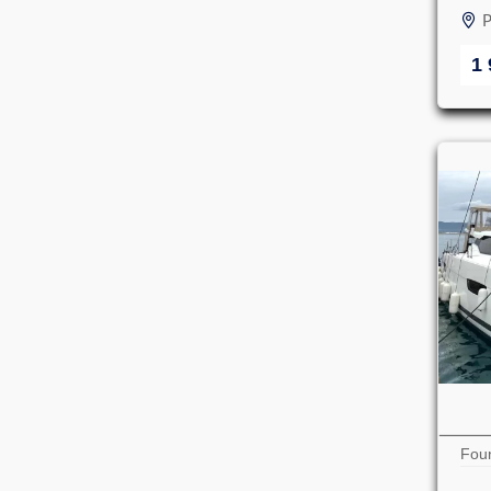
P
1 
Foun