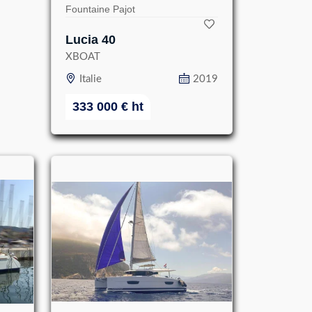
Fountaine Pajot
Lucia 40
XBOAT
Italie
2019
333 000
€
ht