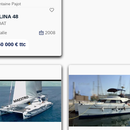
taine Pajot
LINA 48
OAT
talie
2008
50 000
€
ttc