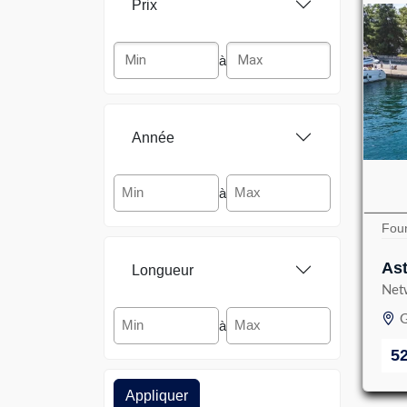
Prix
à
Année
à
Foun
As
Longueur
Net
G
à
5
Appliquer