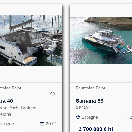
taine Pajot
Fountaine Pajot
ia 40
Samana 59
work Yacht Brokers
XBOAT
celona
Espagne
spagne
2017
2 700 000
€
ht