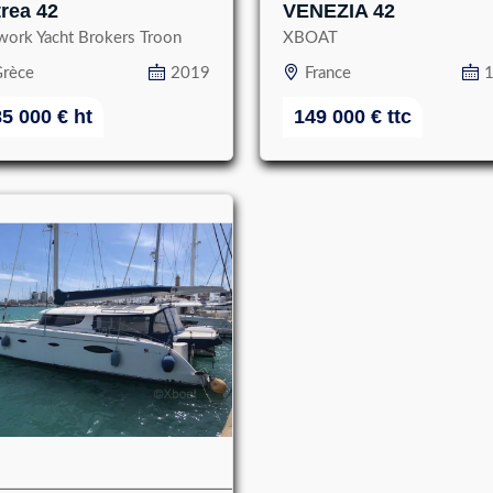
rea 42
VENEZIA 42
work Yacht Brokers Troon
XBOAT
rèce
2019
France
85 000
€
ht
149 000
€
ttc