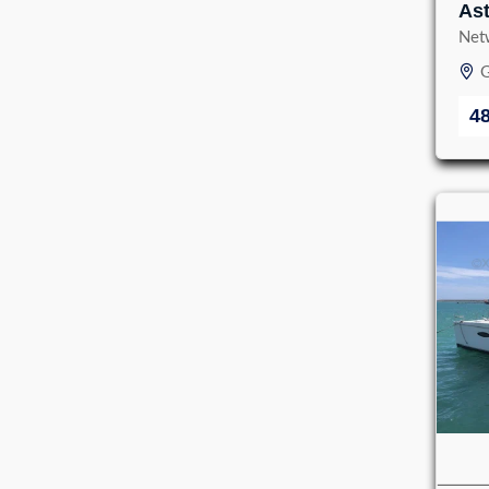
Ast
Net
G
4