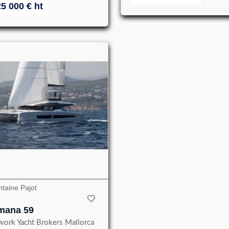
25 000
€
ht
taine Pajot
mana 59
work Yacht Brokers Mallorca