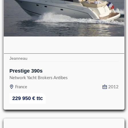
Jeanneau Yarding 42 Fly
(2)
Jeanneau
Prestige 390s
Network Yacht Brokers Antibes
France
2012
229 950
€
ttc